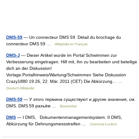
DMS-59
— Un connecteur DMS 59. Détail du brochage du
connecteur DMS 59 …
Wikipédia en Français
DMS-J
— Dieser Artikel wurde im Portal Schwimmen zur
Verbesserung eingetragen. Hilf mit, ihn zu bearbeiten und beteilige
dich an der Diskussion!
Vorlage:Portalhinweis/Wartung/Schwimmen Siehe Diskussion
Crazy1880 19:26, 22. Mär. 2011 (CET) Die Abkürzung… …
Deutsch Wikipedia
DMS-59
— У этого термина существуют и другие значения, см.
DMS. DMS 59 разъём …
Википедия
DMS
— I DMS, Dokumentenmanagementsystem. II DMS,
Abkürzung für Dehnungsmessstreifen …
Universal-Lexikon