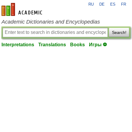
RU
DE
ES
FR
en-academic.com
Academic Dictionaries and Encyclopedias
Search!
Interpretations
Translations
Books
Игры ⚽