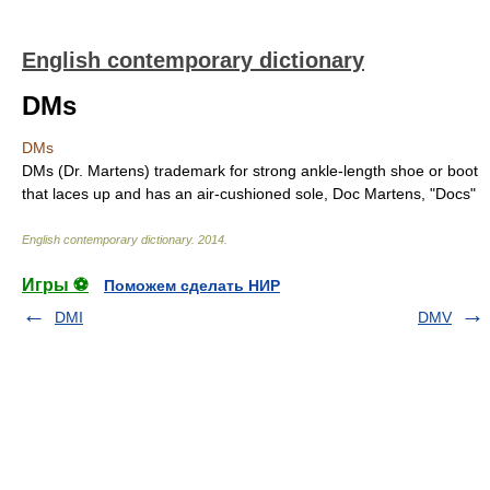
English contemporary dictionary
DMs
DMs
DMs (Dr. Martens) trademark for strong ankle-length shoe or boot
that laces up and has an air-cushioned sole, Doc Martens, "Docs"
English contemporary dictionary
.
2014
.
Игры ⚽
Поможем сделать НИР
DMI
DMV